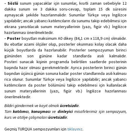
- Sözlü
sunum yapacaklar için sunumlar, kısıtlı zaman sebebiyle 12
dakika sunum ve 3 dakika soru-cevap, toplam 15 dk süresini
aşmayacak şekilde hazırlanmalıdır. Sunumlar Türkçe veya İngilizce
yapılabilir; ancak yabancı katılımcıların da sunumu takip edebilmesi için
ekrana yansıtılacak sunum materyallerinin (yazı, figür vb.) İngilizce
hazırlanması önerilmektedir.
- Poster
boyutları maksimum A0 dikey (84,1 cm x 118,9 cm) olmalıdır.
Bu ebatlar azami ölçüler olup, posterler okunması kolay olacak daha
küçük boyutlarda da hazırlanabilir. Posterler sempozyumun birinci
gününden son gününe kadar standlarda asılı kalmalıdır.
Posteri sunacak kişinin programda belirtilen saatlerde posterinin
başında hazır olması gerekmektedir. Ayrıca posterlerin birinci günün
başından üçüncü günün sonuna kadar poster standlarında asılı kalması
rica olunur. Sunumlar Türkçe veya İngilizce yapılabilir; ancak yabancı
katılımcıların da poster bölümünü takip edebilmesi için kullanılacak
sunum materyallerinin (yazı, figür vb.) İngilizce hazırlanması
önerilmektedir.
Bildiri göndermek ve kayıt olmak
ücretsizdir
.
Tüm
katılımcı
,
konuşmacı
ve
dinleyici
misafirlerimiz için sempozyum,
kurs ve atölye çalışmaları
ücretsizdir
.
Geçmiş TURQUA sempozyumları için
tıklayınız
.