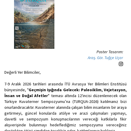
Poster Tasarım:
Araş. Gör. Tuğçe Uçar
Değerli Yer Bilimciler,
7-9 Aralık 2026 tarihleri arasında İTÜ Avrasya Yer Bilimleri Enstitüsü
bünyesinde, "
Geçmişin Işığında Gelecek: Paleoiklim, Vejetasyon,
İnsan ve Doğal Afetler
" teması altında 12'incisi düzenlenecek olan
Türkiye Kuvaterner Sempozyumu’na (TURQUA-2026) katılmanız bizi
onurlandıracaktır. Kuvaterner alanında çalışan bilim insanlarını bir araya
getirmeyi, güncel konularda atölye ve arazi çalışmaları yapmayı,
davetli ve sempozyum konuşmacılarının vereceği katkılarla fikir
alışverişinde bulunmayı hedeflediğimiz sempozyuma vereceğiniz
destekten ötürü şimdiden teşekkür eder, katılımlarınızı bekleriz.