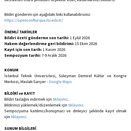
Bildiri gönderim için aşağıdaki linki kullanabilirsiniz:
https://openconfturqua.itu.edu.tr/
ÖNEMLİ TARİHLER
Bildiri özeti gönderme son tarihi:
1 Eylül 2026
Hakem değerlendirme geri bildirimi:
15 Ekim 2026
Kayıt için son tarih:
1 Kasım 2026
Sempozyum tarihi:
7
-9 Aralık 2026
KONUM
İstanbul Teknik Üniversitesi, Süleyman Demirel Kültür ve Kongre
Merkezi, Maslak-Sarıyer -
Google Maps
BİLDİRİ ve KAYIT
Bildiri taslağını indirmek için
tıklayınız
.
Bildirinizi yüklemek/düzenlemek için
tıklayınız
.
Sempozyuma katılımcı/konuşmacı ve dinleyici şeklinde kayıt olmak
için
tıklayınız
.
SUNUM BİLGİLERİ